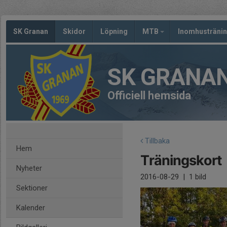
SK Granan
Skidor
Löpning
MTB
Inomhusträni
SK GRANA
Officiell hemsida
Tillbaka
Hem
Träningskort
Nyheter
2016-08-29
|
1 bild
Sektioner
Kalender