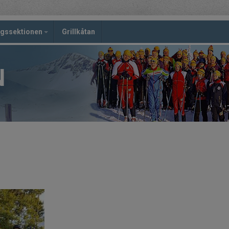
ngssektionen
Grillkåtan
N