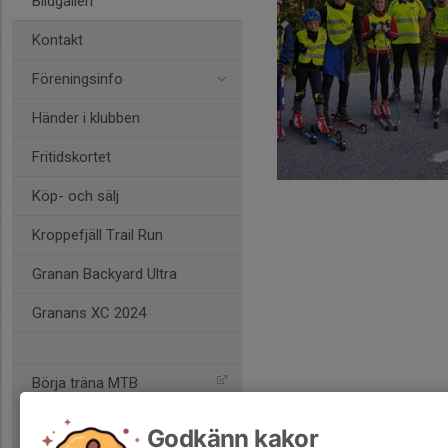
Bildgalleri
Kontakt
Föreningsinfo
Händer i klubben
Fritidskortet
Köp- och sälj
Kroppefjäll Trail Run
Granan Backyard Ultra
Granans XC 2024
Börja träna MTB
Bli stödmedlem
Godkänn kakor