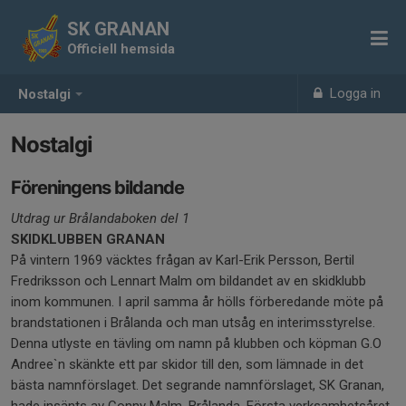
SK GRANAN
Officiell hemsida
Logga in
Nostalgi
Nostalgi
Föreningens bildande
Utdrag ur Brålandaboken del 1
SKIDKLUBBEN GRANAN
På vintern 1969 väcktes frågan av Karl-Erik Persson, Bertil
Fredriksson och Lennart Malm om bildandet av en skidklubb
inom kommunen. I april samma år hölls förberedande möte på
brandstationen i Brålanda och man utsåg en interimsstyrelse.
Denna utlyste en tävling om namn på klubben och köpman G.O
Andree`n skänkte ett par skidor till den, som lämnade in det
bästa namnförslaget. Det segrande namnförslaget, SK Granan,