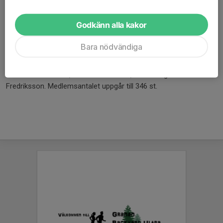
för ungdom på skidor med 185 entusiastiska ungdomar på
startlinjen. Terrängmästerskapen fick klubben också på sin lott
Godkänn alla kakor
att arrangera och tog sin första inteckning i Södra Dals
idrottskrets vandringspris. Klubbens styrelse 1973 utgörs av
Bara nödvändiga
ordf. G.O Andreèn, v.ordf. Lennart Malm, sekr. Gunnar
Johansson, Torp, kassör Sunde Thuresson. Övriga ledamöter:
Lennart Pettersson, Bertil Gustavsson, Troneberg och Bertil
Fredriksson. Medlemsantalet uppgår till 346 st.