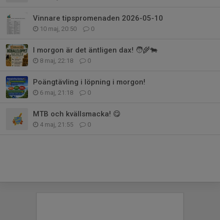
Vinnare tipspromenaden 2026-05-10
10 maj, 20:50
0
I morgon är det äntligen dax! 🧑‍🌾🐄
8 maj, 22:18
0
Poängtävling i löpning i morgon!
6 maj, 21:18
0
MTB och kvällsmacka! 😋
4 maj, 21:55
0