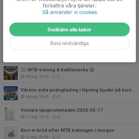
förbättra våra tjänster.
Vilken härlig träningskväll vi fick tillsammans! 🤩
Så använder vi cookies
27 maj, 20:34
0
Godkänn alla kakor
MTB träning 27/5!
26 maj, 09:18
0
Bara nödvändiga
Vinnare tipspromenaden 2026-05-25
24 maj, 16:08
0
🚵‍♂️ MTB-träning & kvällsmacka 😋
18 maj, 10:55
0
Vårens sista poängtävling i löpning bjuder på korv m bröd!
18 maj, 10:45
0
Vinnare tipspromenaden 2026-05-17
17 maj, 16:10
0
Korv m bröd efter MTB träningen i morgon
12 maj, 09:53
0