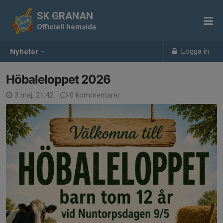
SK GRANAN
Officiell hemsida
Logga in
Nyheter
Höbaleloppet 2026
3 maj, 21:42
0 kommentarer