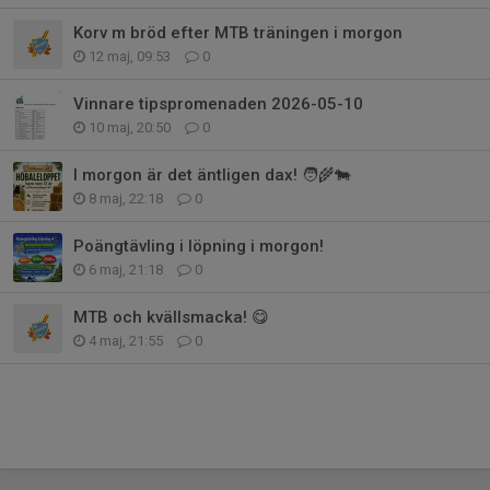
Korv m bröd efter MTB träningen i morgon
12 maj, 09:53
0
Vinnare tipspromenaden 2026-05-10
10 maj, 20:50
0
I morgon är det äntligen dax! 🧑‍🌾🐄
8 maj, 22:18
0
Poängtävling i löpning i morgon!
6 maj, 21:18
0
MTB och kvällsmacka! 😋
4 maj, 21:55
0