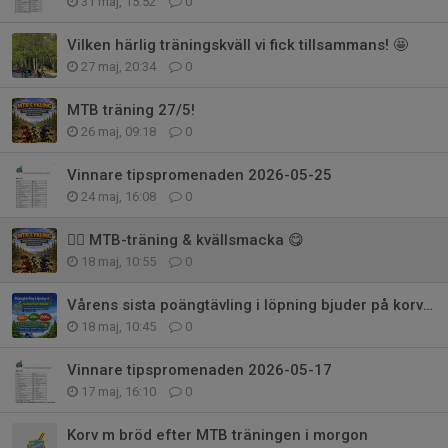
31 maj, 15:52
0
Vilken härlig träningskväll vi fick tillsammans! 🤩
27 maj, 20:34
0
MTB träning 27/5!
26 maj, 09:18
0
Vinnare tipspromenaden 2026-05-25
24 maj, 16:08
0
🚵‍♂️ MTB-träning & kvällsmacka 😋
18 maj, 10:55
0
Vårens sista poängtävling i löpning bjuder på korv m bröd!
18 maj, 10:45
0
Vinnare tipspromenaden 2026-05-17
17 maj, 16:10
0
Korv m bröd efter MTB träningen i morgon