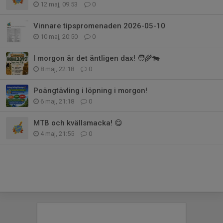
12 maj, 09:53
0
Vinnare tipspromenaden 2026-05-10
10 maj, 20:50
0
I morgon är det äntligen dax! 🧑‍🌾🐄
8 maj, 22:18
0
Poängtävling i löpning i morgon!
6 maj, 21:18
0
MTB och kvällsmacka! 😋
4 maj, 21:55
0