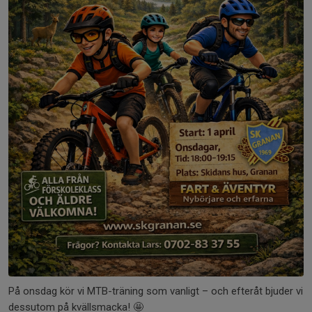
På onsdag kör vi MTB-träning som vanligt – och efteråt bjuder vi
dessutom på kvällsmacka! 🤩