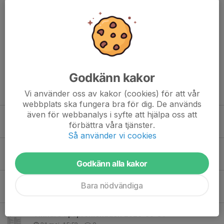
Kommentarer
Godkänn kakor
Tidigare nyheter
Vi använder oss av kakor (cookies) för att vår
webbplats ska fungera bra för dig. De används
även för webbanalys i syfte att hjälpa oss att
Poängjakt MTB
förbättra våra tjänster.
24 jun, 18:07
0
Så använder vi cookies
Medhjälpare sökes 13/6
3 jun, 22:34
0
Godkänn alla kakor
Säsongsavslutning MTB 🔥🍔
Bara nödvändiga
3 jun, 10:50
0
Vinnare tipspromenaden 2026-05-31