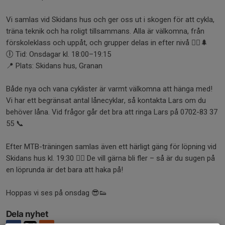
Vi samlas vid Skidans hus och ger oss ut i skogen för att cykla,
träna teknik och ha roligt tillsammans. Alla är välkomna, från
förskoleklass och uppåt, och grupper delas in efter nivå 🚴‍♀️🌲
🕕 Tid: Onsdagar kl. 18:00–19:15
📍 Plats: Skidans hus, Granan
Både nya och vana cyklister är varmt välkomna att hänga med!
Vi har ett begränsat antal lånecyklar, så kontakta Lars om du
behöver låna. Vid frågor går det bra att ringa Lars på 0702-83 37
55 📞
Efter MTB-träningen samlas även ett härligt gäng för löpning vid
Skidans hus kl. 19:30 🏃‍♀️ De vill gärna bli fler – så är du sugen på
en löprunda är det bara att haka på!
Hoppas vi ses på onsdag 😎👟
Dela nyhet