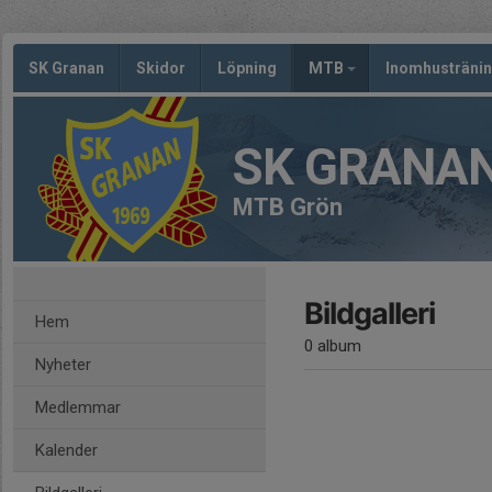
SK Granan
Skidor
Löpning
MTB
Inomhusträni
SK GRANA
MTB Grön
Bildgalleri
Hem
0 album
Nyheter
Medlemmar
Kalender