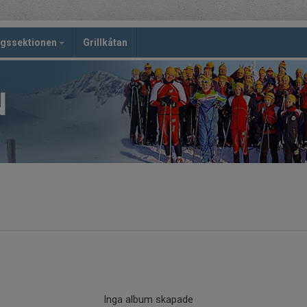
ngssektionen
Grillkåtan
N
Inga album skapade